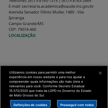
Telefones: (67) 9 8163-1379 | (67) 9 8163-2669
E-mail: secretaria.academica@saude.ms.gov.br
Avenida Senador Filinto Muller, 1480 - Vila
Ipiranga
Campo Grande/MS
CEP: 79074-460
LOCALIZAÇÃO
Utilizamos cookies para permitir uma melhor
experiência em nosso website e para nos ajudar a
compreender quais informações são mais úteis e
relevantes para você. Conforme Decreto Estadual
15.572/2020 que trata da LGPD no Governo do Estado
de Mato Grosso do Sul.
SETDIG | Secretaria-
Definições de cookies
Prosseguir com todos