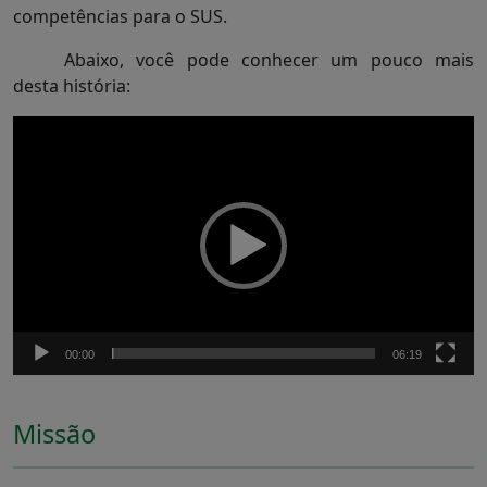
competências para o SUS.
Abaixo, você pode conhecer um pouco mais
desta história:
Tocador
de
vídeo
00:00
06:19
Missão