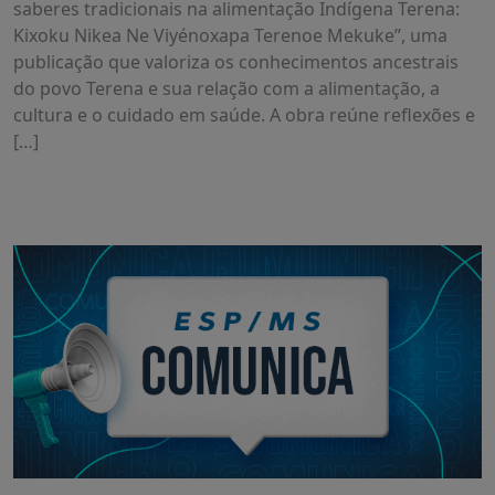
saberes tradicionais na alimentação Indígena Terena:
Kixoku Nikea Ne Viyénoxapa Terenoe Mekuke”, uma
publicação que valoriza os conhecimentos ancestrais
do povo Terena e sua relação com a alimentação, a
cultura e o cuidado em saúde. A obra reúne reflexões e
[…]