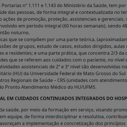
Portarias nº 1.111 e 1.143 do Ministério da Saúde, tem por 
de das pessoas, de forma integral e contextualizada no ter
ações de promoção, proteção, assistenciais e gerenciais, s
nvolvido em período integral (60 horas semanais), sendo 
antão noturno.
icas que se compõem por uma parte teórica, (aproximadamen
sões de grupos, estudo de casos, estudos dirigidos, aulas 
 e residentes; e uma parte prática, que concentra 2/3 da c
ades que se referem aos cuidados com o paciente, no nível 
tividades assistenciais de 2º e 3º nível são desenvolvidas 
tário (HU) da Universidade Federal de Mato Grosso do Sul (
ntros Regionais de Saúde – CRS (unidades com atendimento 
 do Pronto Atendimento Médico do HU/UFMS.
NAL EM CUIDADOS CONTINUADOS INTEGRADOS DO HOSPI
as da saúde, por meio da formação em serviço, visando prom
 em equipe, de forma interdisciplinar e resolutiva, contrib
favoreçam a implementação e concretização dos princípios e