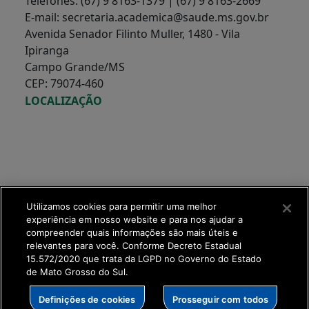
Telefones: (67) 9 8163-1379 | (67) 9 8163-2669
E-mail: secretaria.academica@saude.ms.gov.br
Avenida Senador Filinto Muller, 1480 - Vila
Ipiranga
Campo Grande/MS
CEP: 79074-460
LOCALIZAÇÃO
Utilizamos cookies para permitir uma melhor
experiência em nosso website e para nos ajudar a
compreender quais informações são mais úteis e
relevantes para você. Conforme Decreto Estadual
15.572/2020 que trata da LGPD no Governo do Estado
de Mato Grosso do Sul.
SETDIG | Secretaria-
Definições de cookies
Prosseguir com todos