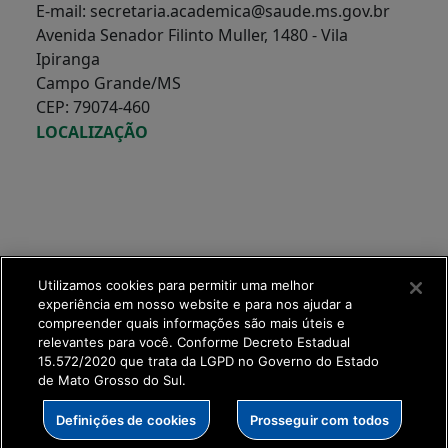
E-mail: secretaria.academica@saude.ms.gov.br
Avenida Senador Filinto Muller, 1480 - Vila
Ipiranga
Campo Grande/MS
CEP: 79074-460
LOCALIZAÇÃO
Utilizamos cookies para permitir uma melhor
experiência em nosso website e para nos ajudar a
compreender quais informações são mais úteis e
relevantes para você. Conforme Decreto Estadual
15.572/2020 que trata da LGPD no Governo do Estado
de Mato Grosso do Sul.
SETDIG | Secretaria-
Definições de cookies
Prosseguir com todos
Executiva de