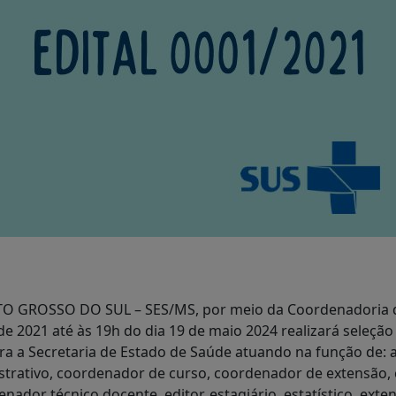
 GROSSO DO SUL – SES/MS, por meio da Coordenadoria de 
de 2021 até às 19h do dia 19 de maio 2024 realizará seleção
a a Secretaria de Estado de Saúde atuando na função de: an
istrativo, coordenador de curso, coordenador de extensão
or técnico docente, editor, estagiário, estatístico, extensio