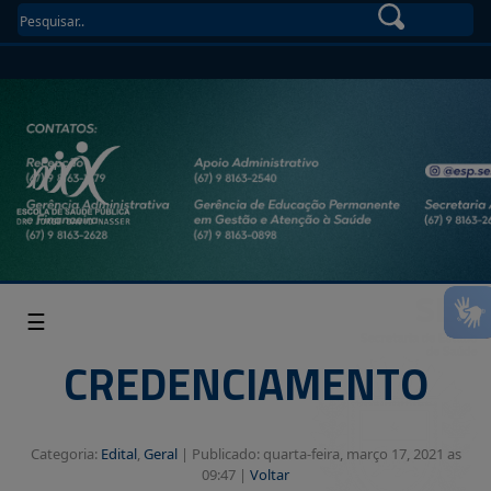
☰
CREDENCIAMENTO
Categoria:
Edital
,
Geral
|
Publicado: quarta-feira, março 17, 2021 as
09:47 |
Voltar