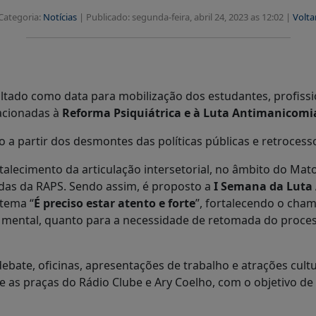
Categoria:
Notícias
|
Publicado: segunda-feira, abril 24, 2023 as 12:02 |
Volta
tado como data para mobilização dos estudantes, profissi
acionadas à
Reforma Psiquiátrica e à Luta Antimanicomi
o a partir dos desmontes das políticas públicas e retroces
talecimento da articulação intersetorial, no âmbito do Ma
ndas da RAPS. Sendo assim, é proposto a
I Semana da Luta 
 tema “
É preciso estar atento e forte
”, fortalecendo o cham
de mental, quanto para a necessidade de retomada do proc
ebate, oficinas, apresentações de trabalho e atrações cult
as praças do Rádio Clube e Ary Coelho, com o objetivo de 