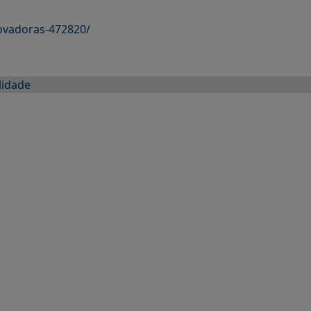
ovadoras-472820/
lidade