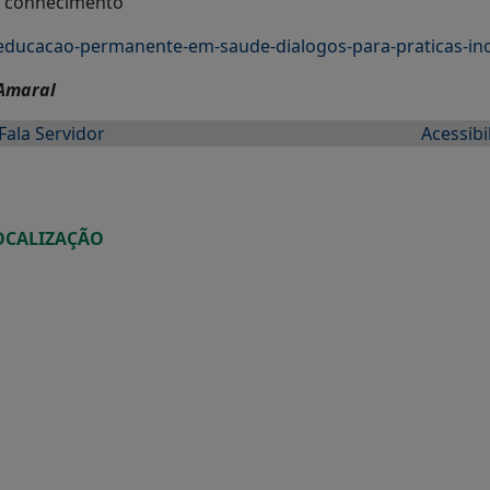
ar conhecimento
-educacao-permanente-em-saude-dialogos-para-praticas-in
 Amaral
Fala Servidor
Acessibi
OCALIZAÇÃO