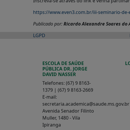
Inscreva-se através do link e venha partilh
https://www.even3.com.br/iii-seminario-de
Publicado por:
Ricardo Alexandre Soares do
LGPD
ESCOLA DE SAÚDE
L
PÚBLICA DR. JORGE
DAVID NASSER
Telefones: (67) 9 8163-
1379 | (67) 9 8163-2669
E-mail:
secretaria.academica@saude.ms.gov.br
Avenida Senador Filinto
Muller, 1480 - Vila
Ipiranga