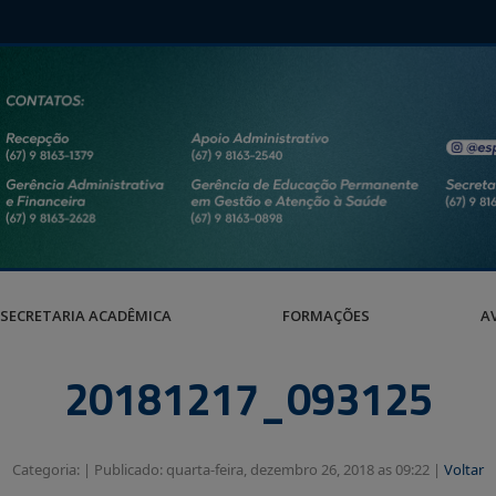
SECRETARIA ACADÊMICA
FORMAÇÕES
A
20181217_093125
Categoria: |
Publicado: quarta-feira, dezembro 26, 2018 as 09:22 |
Voltar