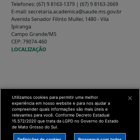
Telefones: (67) 9 8163-1379 | (67) 9 8163-2669
E-mail: secretaria.academica@saude.ms.gov.br
Avenida Senador Filinto Muller, 1480 - Vila
Ipiranga
Campo Grande/MS
CEP: 79074-460
LOCALIZAÇÃO
Utilizamos cookies para permitir uma melhor
experiência em nosso website e para nos ajudar a
compreender quais informações são mais úteis e
relevantes para você. Conforme Decreto Estadual
15.572/2020 que trata da LGPD no Governo do Estado
de Mato Grosso do Sul.
SETDIG | Secretaria-
Definições de cookies
Prosseguir com todos