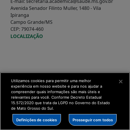
E-mail: secretaria.academica@saude.ms.gov.br
Avenida Senador Filinto Muller, 1480 - Vila
Ipiranga
Campo Grande/MS
CEP: 79074-460
LOCALIZAÇÃO
Utilizamos cookies para permitir uma melhor
experiência em nosso website e para nos ajudar a
compreender quais informações são mais úteis e
relevantes para você. Conforme Decreto Estadual
15.572/2020 que trata da LGPD no Governo do Estado
de Mato Grosso do Sul.
SETDIG | Secretaria-
Definições de cookies
Prosseguir com todos
Executiva de