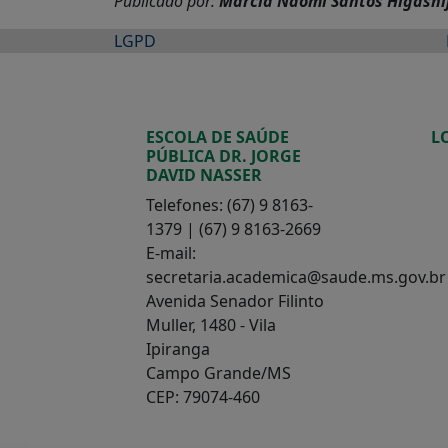
Publicado por:
Marcia Naomi Santos Higashi
LGPD
ESCOLA DE SAÚDE
L
PÚBLICA DR. JORGE
DAVID NASSER
Telefones: (67) 9 8163-
1379 | (67) 9 8163-2669
E-mail:
secretaria.academica@saude.ms.gov.br
Avenida Senador Filinto
Muller, 1480 - Vila
Ipiranga
Campo Grande/MS
CEP: 79074-460