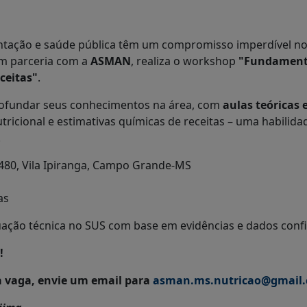
entação e saúde pública têm um compromisso imperdível no
em parceria com a
ASMAN
, realiza o workshop
"Fundamento
ceitas"
.
rofundar seus conhecimentos na área, com
aulas teóricas 
tricional e estimativas químicas de receitas – uma habilid
.
1480, Vila Ipiranga, Campo Grande-MS
as
tuação técnica no SUS com base em evidências e dados confi
e!
a vaga, envie um email para
asman.ms.nutricao@gmail