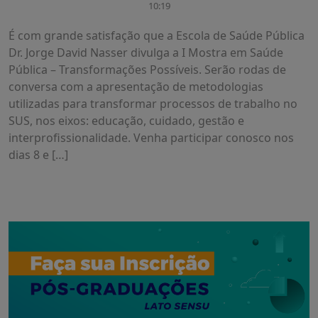
10:19
É com grande satisfação que a Escola de Saúde Pública
Dr. Jorge David Nasser divulga a I Mostra em Saúde
Pública – Transformações Possíveis. Serão rodas de
conversa com a apresentação de metodologias
utilizadas para transformar processos de trabalho no
SUS, nos eixos: educação, cuidado, gestão e
interprofissionalidade. Venha participar conosco nos
dias 8 e […]