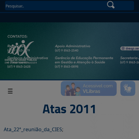
☰
Atas 2011
Ata_22ª_reunião_da_
CIES
;