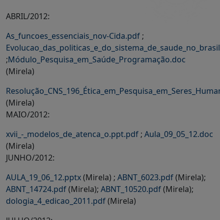
ABRIL/2012:
As_funcoes_essenciais_nov-Cida.pdf
;
Evolucao_das_politicas_e_do_sistema_de_saude_no_brasil
;
Módulo_Pesquisa_em_Saúde_Programação.doc
(Mirela)
Resolução_CNS_196_Ética_em_Pesquisa_em_Seres_Huma
(Mirela)
MAIO/2012:
xvii_-_modelos_de_atenca_o.ppt.pdf
;
Aula_09_05_12.doc
(Mirela)
JUNHO/2012:
AULA_19_06_12.pptx
(Mirela) ;
ABNT_6023.pdf
(Mirela);
ABNT_14724.pdf
(Mirela);
ABNT_10520.pdf
(Mirela);
dologia_4_edicao_2011.pdf
(Mirela)