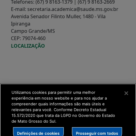
Telefones: (67) 9 8163-1379 | (67) 9 8163-2669
E-mail: secretaria.academica@saude.ms.gov.br
Avenida Senador Filinto Muller, 1480 - Vila
Ipiranga
Campo Grande/MS
CEP: 79074-460
LOCALIZAÇÃO
Utilizamos cookies para permitir uma melhor
experiência em nosso website e para nos ajudar a
compreender quais informações são mais úteis e
relevantes para você. Conforme Decreto Estadual
15.572/2020 que trata da LGPD no Governo do Estado
de Mato Grosso do Sul.
SETDIG | Secretaria-
Definições de cookies
Prosseguir com todos