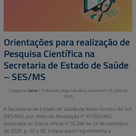
Orientações para realização de
Pesquisa Científica na
Secretaria de Estado de Saúde
– SES/MS
Categoria:
Geral
|
Publicado: segunda-feira, novembro 16, 2020 as
15:45
A Secretaria de Estado de Saúde de Mato Grosso do Sul
(SES/MS), por meio da Resolução nº 61/SES/MS,
publicada no Diário oficial nº10.286 de 24 de setembro
de 2020, p. 05 a 08, (clique aqui) regulamenta a